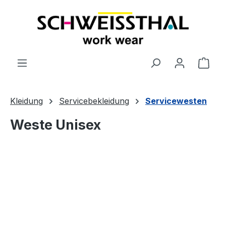
alt springen
Ware
Kleidung
Servicebekleidung
Servicewesten
Weste Unisex
Bildergalerie überspringen