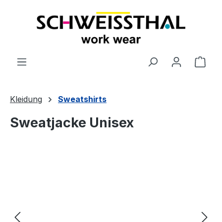
alt springen
Ware
Kleidung
Sweatshirts
Sweatjacke Unisex
Bildergalerie überspringen