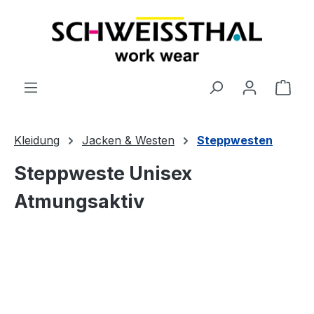
alt springen
Ware
Kleidung
Jacken & Westen
Steppwesten
Steppweste Unisex
Atmungsaktiv
Bildergalerie überspringen