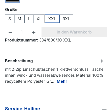
auswählen
Größe
S
M
L
XL
XXL
3XL
Produkt Anzahl: Gib den gewünschten We
In den Warenkorb
Produktnummer:
334/800/30-XXL
Beschreibung
mit 2-Zip Einschubtaschen 1 Klettverschluss Tasche
innen wind- und wasserabweisendes Material 100%
recyceltem Polyester Gr.…
Mehr
Service-Hotline