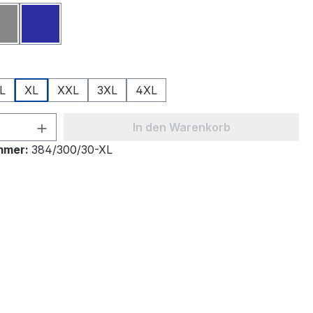
z
Grau
Marine
ählen
L
XL
XXL
3XL
4XL
 Anzahl: Gib den gewünschten Wert ein 
In den Warenkorb
mmer:
384/300/30-XL