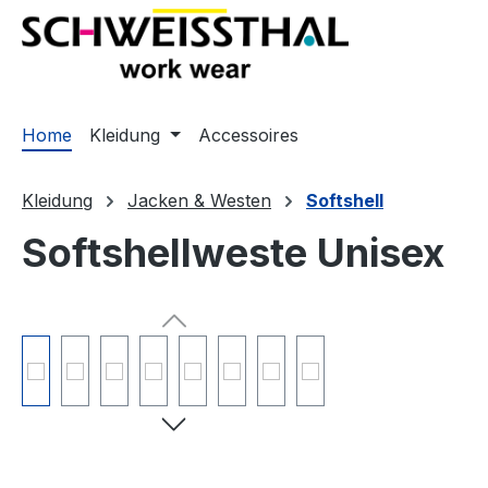
springen
Zur Hauptnavigation springen
Home
Kleidung
Accessoires
Kleidung
Jacken & Westen
Softshell
Softshellweste Unisex
Bildergalerie überspringen