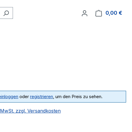
0,00 €
Ware
einloggen
oder
registrieren
, um den Preis zu sehen.
. MwSt. zzgl. Versandkosten
ählen