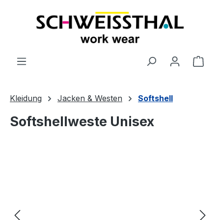
alt springen
Ware
Kleidung
Jacken & Westen
Softshell
Softshellweste Unisex
Bildergalerie überspringen