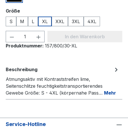
auswählen
Größe
S
M
L
XL
XXL
3XL
4XL
Produkt Anzahl: Gib den gewünschten We
In den Warenkorb
Produktnummer:
157/800/30-XL
Beschreibung
Atmungsaktiv mit Kontraststreifen lime,
Seitenschlitze feuchtigkeitstransportierendes
Gewebe Größe: S - 4XL (körpernahe Pass…
Mehr
Service-Hotline