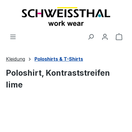
alt springen
Ware
Kleidung
Poloshirts & T-Shirts
Poloshirt, Kontraststreifen
lime
Bildergalerie überspringen