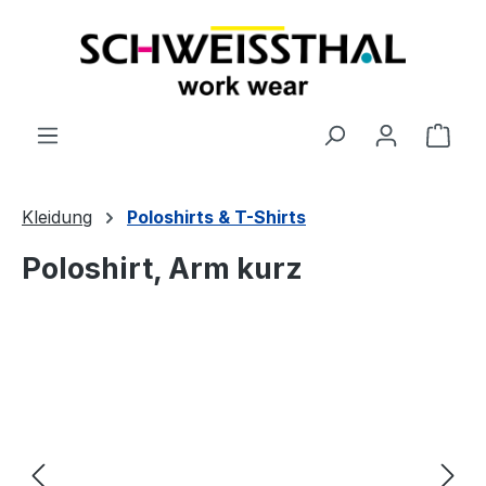
alt springen
Ware
Kleidung
Poloshirts & T-Shirts
Poloshirt, Arm kurz
Bildergalerie überspringen