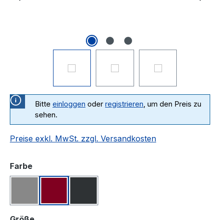
Bitte
einloggen
oder
registrieren
, um den Preis zu
sehen.
Preise exkl. MwSt. zzgl. Versandkosten
auswählen
Farbe
Grau meliert
Bordeaux meliert
Schwarz meliert
auswählen
Größe