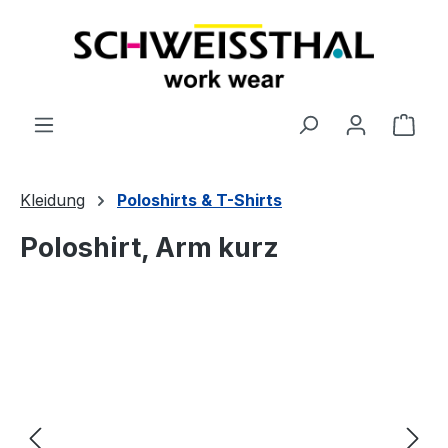
alt springen
Ware
Kleidung
Poloshirts & T-Shirts
Poloshirt, Arm kurz
Bildergalerie überspringen