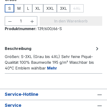
S
M
L
XL
XXL
3XL
4XL
(Diese Option ist zu
Produkt Anzahl: Gib den gewünschten We
In den Warenkorb
Produktnummer:
139/600/66-S
Beschreibung
Größen: S-3XL (Grau bis 4XL) Sehr feine Piqué-
Qualität 100% Baumwolle 195 g/m² Waschbar bis
40°C Emblem wählbar
Mehr
Service-Hotline
Service