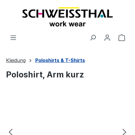
alt springen
Ware
Kleidung
Poloshirts & T-Shirts
Poloshirt, Arm kurz
Bildergalerie überspringen