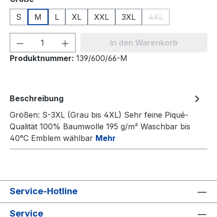
S
M
L
XL
XXL
3XL
4XL
(Diese Option ist zu
Produkt Anzahl: Gib den gewünschten We
In den Warenkorb
Produktnummer:
139/600/66-M
Beschreibung
Größen: S-3XL (Grau bis 4XL) Sehr feine Piqué-
Qualität 100% Baumwolle 195 g/m² Waschbar bis
40°C Emblem wählbar
Mehr
Service-Hotline
Service