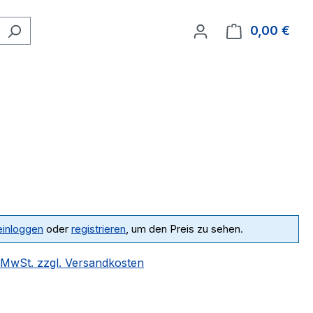
0,00 €
Ware
einloggen
oder
registrieren
, um den Preis zu sehen.
. MwSt. zzgl. Versandkosten
ählen