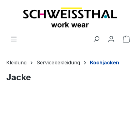
alt springen
Ware
Kleidung
Servicebekleidung
Kochjacken
Jacke
Bildergalerie überspringen