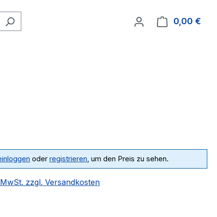
0,00 €
Ware
einloggen
oder
registrieren
, um den Preis zu sehen.
. MwSt. zzgl. Versandkosten
ählen