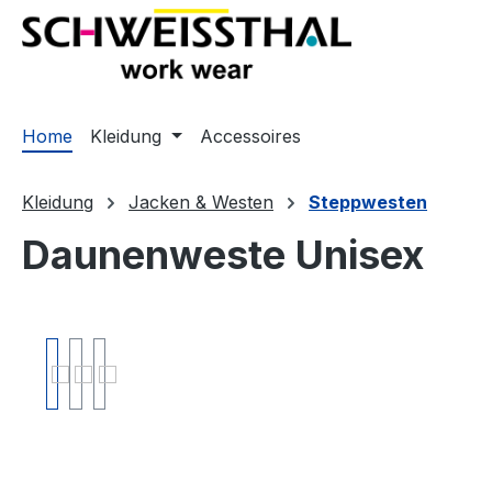
springen
Zur Hauptnavigation springen
Home
Kleidung
Accessoires
Kleidung
Jacken & Westen
Steppwesten
Daunenweste Unisex
Bildergalerie überspringen