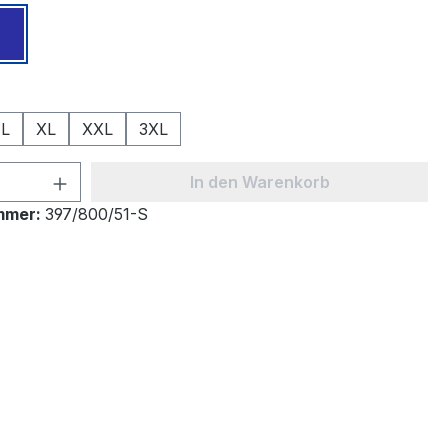
z
Marine
ählen
L
XL
XXL
3XL
 Anzahl: Gib den gewünschten Wert ein 
In den Warenkorb
mmer:
397/800/51-S