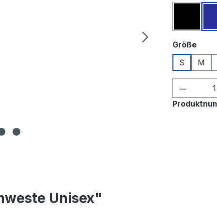
Schwar
ausw
Größe
S
M
Produkt
Produktnu
nweste Unisex"