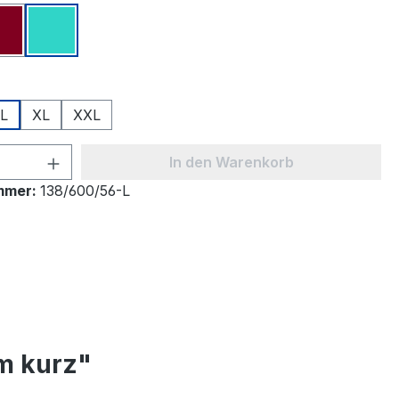
Bordeaux
Türkis
ählen
L
XL
XXL
 Anzahl: Gib den gewünschten Wert ein 
In den Warenkorb
mmer:
138/600/56-L
m kurz"