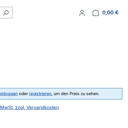
0,00 €
Ware
einloggen
oder
registrieren
, um den Preis zu sehen.
. MwSt. zzgl. Versandkosten
ählen