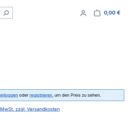
0,00 €
Ware
einloggen
oder
registrieren
, um den Preis zu sehen.
. MwSt. zzgl. Versandkosten
ählen