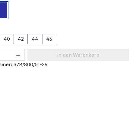
z
Marine
ählen
40
42
44
46
 Anzahl: Gib den gewünschten Wert ein 
In den Warenkorb
mmer:
378/800/51-36