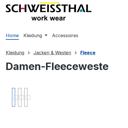
springen
Zur Hauptnavigation springen
Home
Kleidung
Accessoires
Kleidung
Jacken & Westen
Fleece
Damen-Fleeceweste
Bildergalerie überspringen