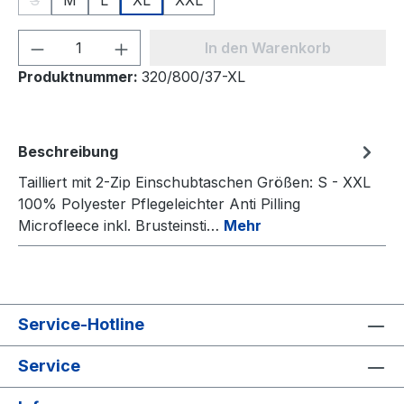
S
M
L
XL
XXL
(Diese Option ist zurzeit nicht verfügbar.)
Produkt Anzahl: Gib den gewünschten We
In den Warenkorb
Produktnummer:
320/800/37-XL
Beschreibung
Tailliert mit 2-Zip Einschubtaschen Größen: S - XXL
100% Polyester Pflegeleichter Anti Pilling
Microfleece inkl. Brusteinsti…
Mehr
Service-Hotline
Service