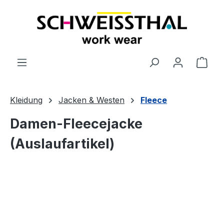
alt springen
Ware
Kleidung
Jacken & Westen
Fleece
Damen-Fleecejacke
(Auslaufartikel)
Bildergalerie überspringen