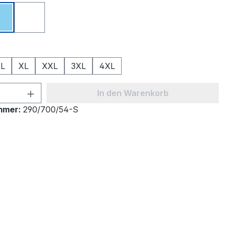
Hellblau
Weiß
ählen
L
XL
XXL
3XL
4XL
 Anzahl: Gib den gewünschten Wert ein 
In den Warenkorb
mmer:
290/700/54-S