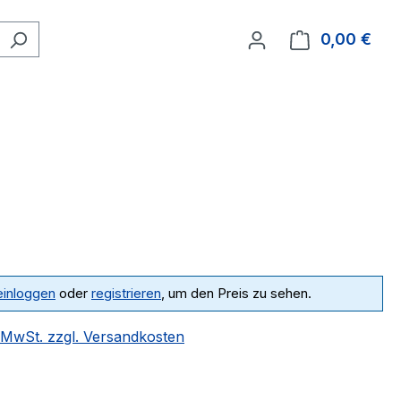
0,00 €
Ware
einloggen
oder
registrieren
, um den Preis zu sehen.
. MwSt. zzgl. Versandkosten
ählen