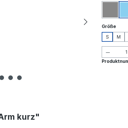
Grau
ausw
Größe
S
M
Produkt
Produktnu
 Arm kurz"